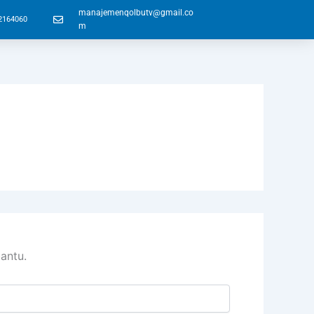
manajemenqolbutv@gmail.co
2164060
m
antu.