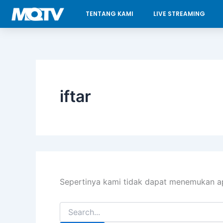
Cari
Lewati
TENTANG KAMI
LIVE STREAMING
untuk:
ke
konten
iftar
Sepertinya kami tidak dapat menemukan a