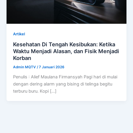
Artikel
Kesehatan Di Tengah Kesibukan: Ketika
Waktu Menjadi Alasan, dan Fisik Menjadi
Korban
Admin MQTV
/
7 Januari 2026
Penulis : Alief Maulana Firmansyah Pagi hari di mulai
dengan dering alarm yang bising di telinga begitu
terburu buru. Kopi […]