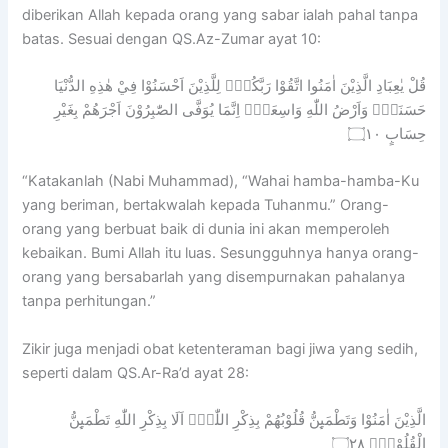
diberikan Allah kepada orang yang sabar ialah pahal tanpa
batas. Sesuai dengan QS.Az-Zumar ayat 10:
قُلْ يٰعِبَادِ الَّذِيْنَ اٰمَنُوا اتَّقُوْا رَبَّكُمْۗ لِلَّذِيْنَ اَحْسَنُوْا فِيْ هٰذِهِ الدُّنْيَا
حَسَنَةٌۗ وَاَرْضُ اللّٰهِ وَاسِعَةٌۗ اِنَّمَا يُوَفَّى الصّٰبِرُوْنَ اَجْرَهُمْ بِغَيْرِ
حِسَابٍ ۝١٠
“Katakanlah (Nabi Muhammad), “Wahai hamba-hamba-Ku
yang beriman, bertakwalah kepada Tuhanmu.” Orang-
orang yang berbuat baik di dunia ini akan memperoleh
kebaikan. Bumi Allah itu luas. Sesungguhnya hanya orang-
orang yang bersabarlah yang disempurnakan pahalanya
tanpa perhitungan.”
Zikir juga menjadi obat ketenteraman bagi jiwa yang sedih,
seperti dalam QS.Ar-Ra’d ayat 28:
الَّذِيْنَ اٰمَنُوْا وَتَطْمَىِٕنُّ قُلُوْبُهُمْ بِذِكْرِ اللّٰهِۗ اَلَا بِذِكْرِ اللّٰهِ تَطْمَىِٕنُّ
الْقُلُوْبُۗ ۝٢٨