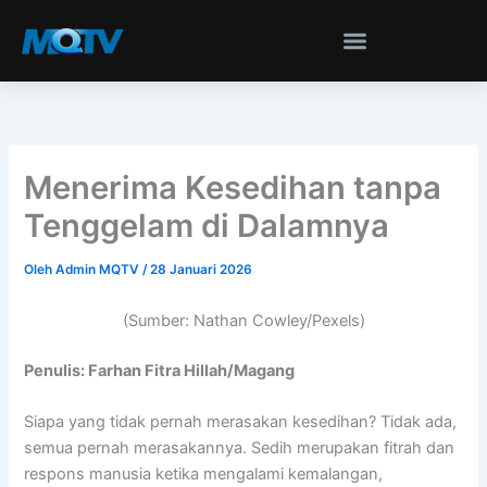
Lewati
ke
konten
Menerima Kesedihan tanpa
Tenggelam di Dalamnya
Oleh
Admin MQTV
/
28 Januari 2026
(Sumber: Nathan Cowley/Pexels)
Penulis: Farhan Fitra Hillah/Magang
Siapa yang tidak pernah merasakan kesedihan? Tidak ada,
semua pernah merasakannya. Sedih merupakan fitrah dan
respons manusia ketika mengalami kemalangan,