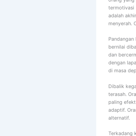
termotivasi
adalah akhi
menyerah. C
Pandangan k
bernilai dib
dan bercerm
dengan lapan
di masa dep
Dibalik keg
terasah. Or
paling efekt
adaptif. Ora
alternatif.
Terkadang k