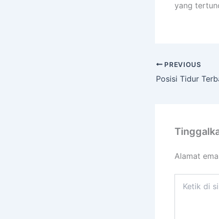
yang tertun
PREVIOUS
Tinggalk
Alamat emai
Ketik
di
sini..