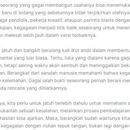
seseorang yang gagal membangun usahanya bisa menemuk
baru di bidang yang sebelumnya tidak terpikirkan olehnya.
ga pendidik, pekerja kreatif, ataupun perintis bisnis dengan
upan, kegagalan menjadi titik balik seseorang untuk mene
n melesat lebih jauh dalam versi terbaiknya.
jatuh dan bangkit berulang kali ikut andil dalam membent
ental yang luar biasa. Tentu, luka yang dialami karena gaga
, tetapi seiring waktu akan sembuh dan meninggalkan bek
aan. Berangkat dari sanalah manusia memahami bahwa keg
 kelemahan. Gagal ialah bukti seseorang pernah berani m
da rencana yang diniatkannya.
ya, kita perlu untuk jatuh terlebih dahulu untuk memahami a
ukanlah sebuah kesalahan, melainkan proses pembelajaran
rhasilan bisa ajarkan. Maka, barangkali sudah waktunya kita
egagalan dengan riuhan tepuk tangan, bukan lagi dengan