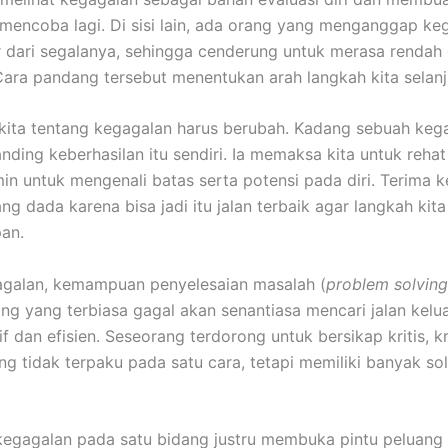
 mencoba lagi. Di sisi lain, ada orang yang menganggap ke
r dari segalanya, sehingga cenderung untuk merasa rendah 
ara pandang tersebut menentukan arah langkah kita selanj
ita tentang kegagalan harus berubah. Kadang sebuah kega
anding keberhasilan itu sendiri. Ia memaksa kita untuk reha
in untuk mengenali batas serta potensi pada diri. Terima 
g dada karena bisa jadi itu jalan terbaik agar langkah kita 
an.
agalan, kemampuan penyelesaian masalah (
problem solving
ang yang terbiasa gagal akan senantiasa mencari jalan kelu
if dan efisien. Seseorang terdorong untuk bersikap kritis, kr
ng tidak terpaku pada satu cara, tetapi memiliki banyak sol
egagalan pada satu bidang justru membuka pintu peluang 