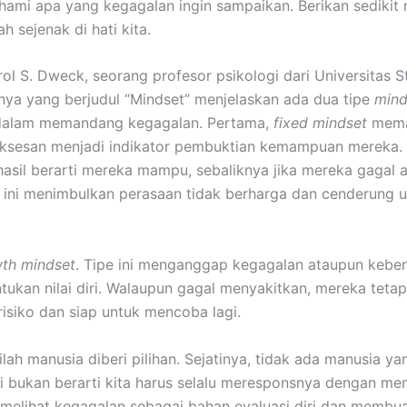
ami apa yang kegagalan ingin sampaikan. Berikan sedikit 
h sejenak di hati kita.
ol S. Dweck, seorang profesor psikologi dari Universitas S
ya yang berjudul “Mindset” menjelaskan ada dua tipe
mind
dalam memandang kegagalan. Pertama,
fixed mindset
mema
ksesan menjadi indikator pembuktian kemampuan mereka. 
asil berarti mereka mampu, sebaliknya jika mereka gagal a
ini menimbulkan perasaan tidak berharga dan cenderung 
th mindset
. Tipe ini menganggap kegagalan ataupun keber
tukan nilai diri. Walaupun gagal menyakitkan, mereka tetap
isiko dan siap untuk mencoba lagi.
nilah manusia diberi pilihan. Sejatinya, tidak ada manusia ya
pi bukan berarti kita harus selalu meresponsnya dengan me
melihat kegagalan sebagai bahan evaluasi diri dan membu