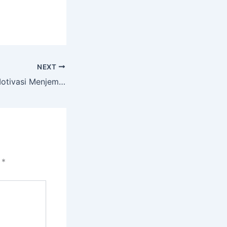
NEXT
Keajaiban Fajar: Motivasi Menjemput Keberkahan di Waktu Pagi
i
*