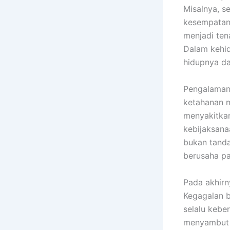
Misalnya, 
kesempatan 
menjadi tena
Dalam kehid
hidupnya da
Pengalaman 
ketahanan m
menyakitkan
kebijaksan
bukan tanda
berusaha pa
Pada akhirn
Kegagalan b
selalu kebe
menyambut k