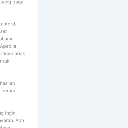
ruang gagal
tanford,
set
hami
Apabila
rtinya tidak
untuk
hasilan
 berani
ng ingin
nyerah. Ada
atnya