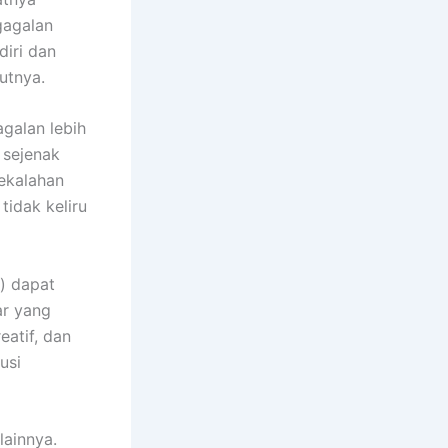
gagalan
diri dan
utnya.
galan lebih
t sejenak
kekalahan
tidak keliru
) dapat
ar yang
eatif, dan
usi
lainnya.