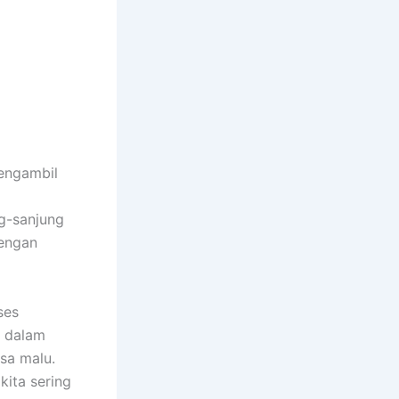
engambil
ng-sanjung
dengan
ses
i dalam
sa malu.
kita sering