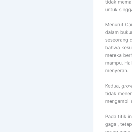
tidak memah
untuk singga
Menurut Car
dalam bukun
seseorang 
bahwa kesu
mereka berh
mampu. Hal 
menyerah.
Kedua,
grow
tidak menen
mengambil r
Pada titik i
gagal, teta
orang yang 