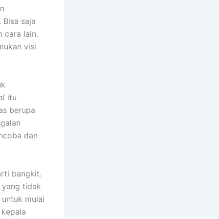
an
 Bisa saja
 cara lain.
mukan visi
uk
l itu
as berupa
agalan
encoba dan
rti bangkit.
 yang tidak
 untuk mulai
 kepala