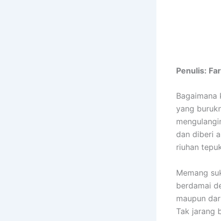
Penulis: Fa
Bagaimana 
yang burukn
mengulangin
dan diberi 
riuhan tepu
Memang suka
berdamai de
maupun dari
Tak jarang 