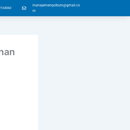
manajemenqolbutv@gmail.co
2164060
m
han