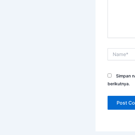
Name*
Simpan n
berikutnya.