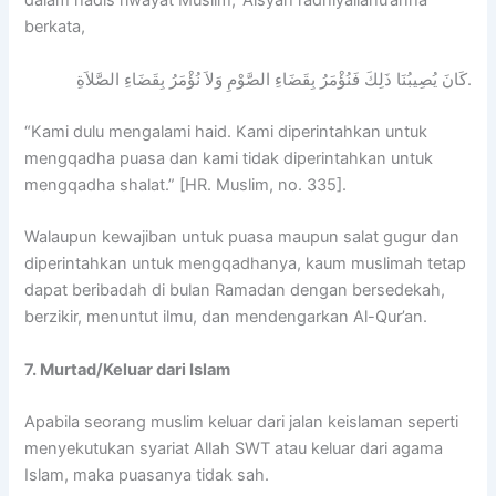
dalam hadis riwayat Muslim, ‘Aisyah radhiyallahu’anha
berkata,
كَانَ يُصِيبُنَا ذَلِكَ فَنُؤْمَرُ بِقَضَاءِ الصَّوْمِ وَلاَ نُؤْمَرُ بِقَضَاءِ الصَّلاَةِ.
“Kami dulu mengalami haid. Kami diperintahkan untuk
mengqadha puasa dan kami tidak diperintahkan untuk
mengqadha shalat.” [HR. Muslim, no. 335].
Walaupun kewajiban untuk puasa maupun salat gugur dan
diperintahkan untuk mengqadhanya, kaum muslimah tetap
dapat beribadah di bulan Ramadan dengan bersedekah,
berzikir, menuntut ilmu, dan mendengarkan Al-Qur’an.
7. Murtad/Keluar dari Islam
Apabila seorang muslim keluar dari jalan keislaman seperti
menyekutukan syariat Allah SWT atau keluar dari agama
Islam, maka puasanya tidak sah.