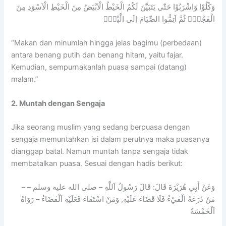
وَكُلُوْا وَاشْرَبُوْا حَتّٰى يَتَبَيَّنَ لَكُمُ الْخَيْطُ الْاَبْيَضُ مِنَ الْخَيْطِ الْاَسْوَدِ مِنَ
الْفَجْرِۖ ثُمَّ اَتِمُّوا الصِّيَامَ اِلَى الَّيْلِۚ
“Makan dan minumlah hingga jelas bagimu (perbedaan)
antara benang putih dan benang hitam, yaitu fajar.
Kemudian, sempurnakanlah puasa sampai (datang)
malam.”
2. Muntah dengan Sengaja
Jika seorang muslim yang sedang berpuasa dengan
sengaja memuntahkan isi dalam perutnya maka puasanya
dianggap batal. Namun muntah tanpa sengaja tidak
membatalkan puasa. Sesuai dengan hadis berikut:
مَنْ ذَرَعَهُ الْقَيْءُ فَلَا قَضَاءَ عَلَيْهِ, وَمَنْ اسْتَقَاءَ فَعَلَيْهِ اَلْقَضَاءُ – رَوَاهُ
اَلْخَمْسَةُ