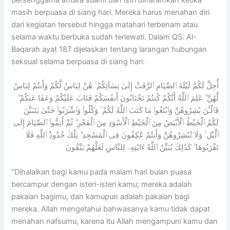
Bersenggama antara suami dan istri diharamkan ketika
masih berpuasa di siang hari. Mereka harus menahan diri
dari kegiatan tersebut hingga matahari terbenam atau
selama waktu berbuka sudah terlewati. Dalam QS. Al-
Baqarah ayat 187 dijelaskan tentang larangan hubungan
seksual selama berpuasa di siang hari:
أُحِلَّ لَكُمْ لَيْلَةَ ٱلصِّيَامِ ٱلرَّفَثُ إِلَىٰ نِسَآئِكُمْ ۚ هُنَّ لِبَاسٌ لَّكُمْ وَأَنتُمْ لِبَاسٌ
لَّهُنَّ ۗ عَلِمَ ٱللَّهُ أَنَّكُمْ كُنتُمْ تَخْتَانُونَ أَنفُسَكُمْ فَتَابَ عَلَيْكُمْ وَعَفَا عَنكُمْ ۖ
فَٱلْـَٰٔنَ بَٰشِرُوهُنَّ وَٱبْتَغُوا۟ مَا كَتَبَ ٱللَّهُ لَكُمْ ۚ وَكُلُوا۟ وَٱشْرَبُوا۟ حَتَّىٰ يَتَبَيَّنَ
لَكُمُ ٱلْخَيْطُ ٱلْأَبْيَضُ مِنَ ٱلْخَيْطِ ٱلْأَسْوَدِ مِنَ ٱلْفَجْرِ ۖ ثُمَّ أَتِمُّوا۟ ٱلصِّيَامَ إِلَى
ٱلَّيْلِ ۚ وَلَا تُبَٰشِرُوهُنَّ وَأَنتُمْ عَٰكِفُونَ فِى ٱلْمَسَٰجِدِ ۗ تِلْكَ حُدُودُ ٱللَّهِ فَلَا
تَقْرَبُوهَا ۗ كَذَٰلِكَ يُبَيِّنُ ٱللَّهُ ءَايَٰتِهِۦ لِلنَّاسِ لَعَلَّهُمْ يَتَّقُونَ
“Dihalalkan bagi kamu pada malam hari bulan puasa
bercampur dengan isteri-isteri kamu; mereka adalah
pakaian bagimu, dan kamupun adalah pakaian bagi
mereka. Allah mengetahui bahwasanya kamu tidak dapat
menahan nafsumu, karena itu Allah mengampuni kamu dan