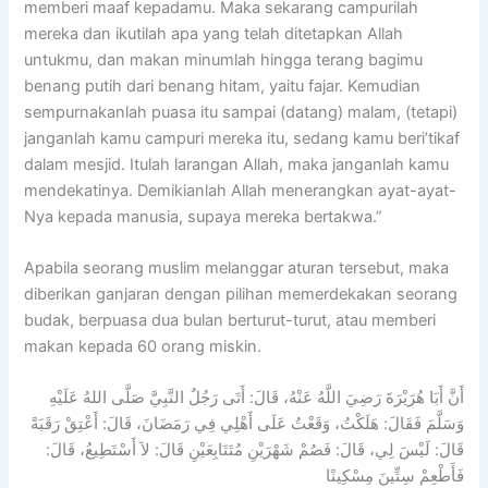
memberi maaf kepadamu. Maka sekarang campurilah
mereka dan ikutilah apa yang telah ditetapkan Allah
untukmu, dan makan minumlah hingga terang bagimu
benang putih dari benang hitam, yaitu fajar. Kemudian
sempurnakanlah puasa itu sampai (datang) malam, (tetapi)
janganlah kamu campuri mereka itu, sedang kamu beri’tikaf
dalam mesjid. Itulah larangan Allah, maka janganlah kamu
mendekatinya. Demikianlah Allah menerangkan ayat-ayat-
Nya kepada manusia, supaya mereka bertakwa.”
Apabila seorang muslim melanggar aturan tersebut, maka
diberikan ganjaran dengan pilihan memerdekakan seorang
budak, berpuasa dua bulan berturut-turut, atau memberi
makan kepada 60 orang miskin.
أَنَّ أَبَا هُرَيْرَةَ رَضِيَ اللَّهُ عَنْهُ، قَالَ: أَتَى رَجُلٌ النَّبِيَّ صَلَّى اللهُ عَلَيْهِ
وَسَلَّمَ فَقَالَ: هَلَكْتُ، وَقَعْتُ عَلَى أَهْلِي فِي رَمَضَانَ، قَالَ: أَعْتِقْ رَقَبَةً
قَالَ: لَيْسَ لِي، قَالَ: فَصُمْ شَهْرَيْنِ مُتَتَابِعَيْنِ قَالَ: لاَ أَسْتَطِيعُ، قَالَ:
فَأَطْعِمْ سِتِّينَ مِسْكِينًا